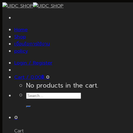
Skip
to
content
Home
Shop
เงื่อนไขการใช้งาน
policy
Login / Register
Cart /
0.00
฿
0
No products in the cart.
Search
for:
0
Cart